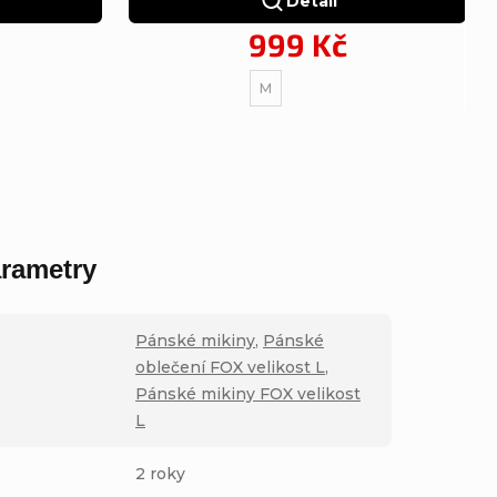
Detail
999 Kč
M
rametry
Pánské mikiny
,
Pánské
oblečení FOX velikost L
,
Pánské mikiny FOX velikost
L
2 roky