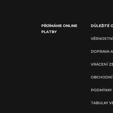
PŘIJÍMÁME ONLINE
DŮLEŽITÉ 
PLATBY
VĚRNOSTN
DOPRAVA A
VRÁCENÍ Z
OBCHODNÍ
PODMÍNKY
TABULKY V