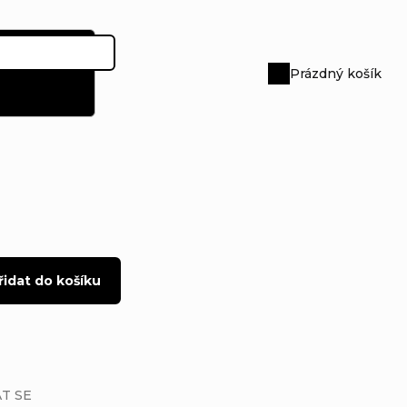
Prázdný košík
Nákupní
košík
řidat do košíku
T SE