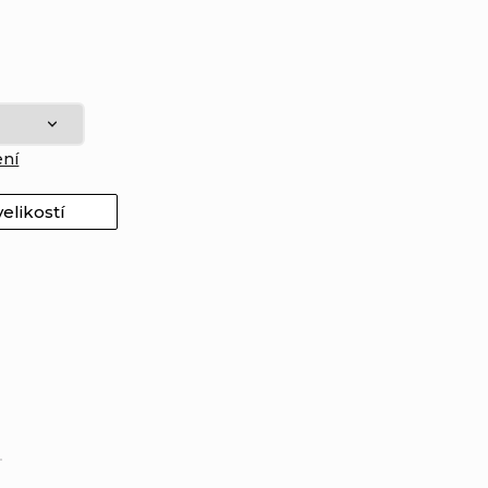
ení
elikostí