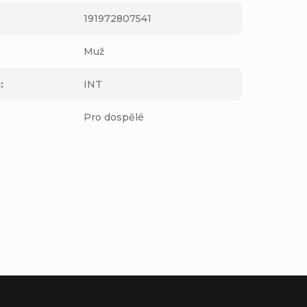
191972807541
Muž
m
:
INT
Pro dospělé