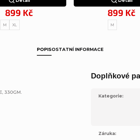
Detail
Detail
899 Kč
899 Kč
M
XL
M
POPIS
OSTATNÍ INFORMACE
Doplňkové pa
E, 330GM.
Kategorie
:
Záruka
: