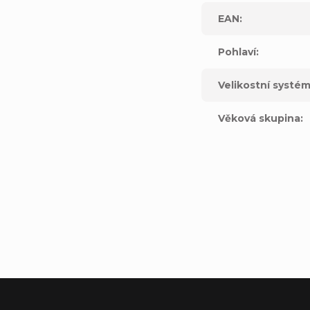
EAN
:
Pohlaví
:
Velikostní systé
Věková skupina
:
ne, CA 92606United States
pe S.L.UC
al Mas Blau 108820 El Prat del Llobregat Barcelona, SPAIN
t.com