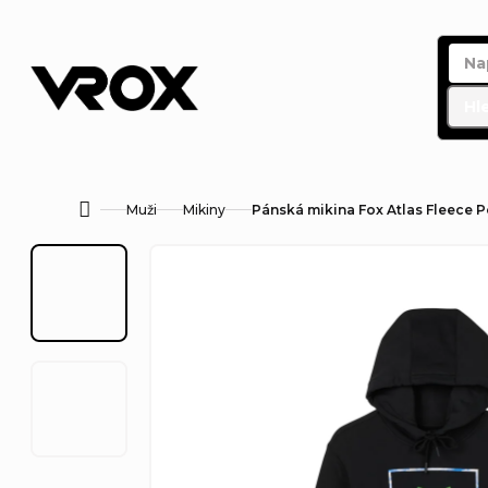
Přejít
na
obsah
Hl
Muži
Mikiny
Pánská mikina Fox Atlas Fleece P
Domů