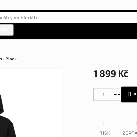
edat
o - Black
1 899 Kč
Měrná
cena:
P
TISK
ZEPTA