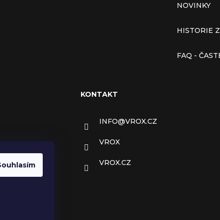
NOVINKY
HISTORIE 
FAQ - ČAS
KONTAKT
INFO
@
VROX.CZ
VROX
VROX.CZ
Souhlasím