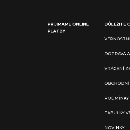
PŘIJÍMÁME ONLINE
DŮLEŽITÉ 
PLATBY
VĚRNOSTN
DOPRAVA A
VRÁCENÍ Z
OBCHODNÍ
PODMÍNKY
TABULKY V
NOVINKY