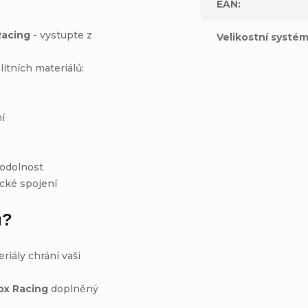
EAN
:
Racing
- vystupte z
Velikostní systé
itních materiálů:
í
 odolnost
ické spojení
u?
riály chrání vaši
ox Racing
doplněný