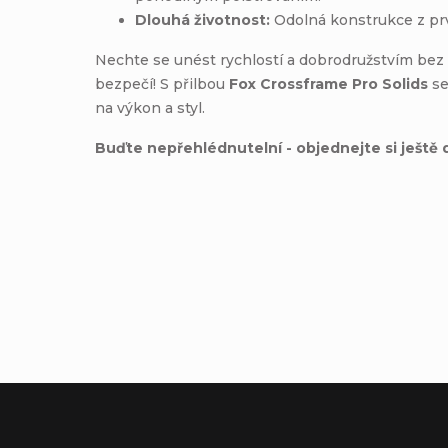
Dlouhá životnost:
Odolná konstrukce z prv
Nechte se unést rychlostí a dobrodružstvím be
bezpečí! S přilbou
Fox Crossframe Pro Solids
se
na výkon a styl.
Buďte nepřehlédnutelní - objednejte si ještě 
Výrobní společnost
:
Fox Head
Adresa
:
Inc.16752 Armstrong AveIrvi
Zástupce výrobce v EU
:
Adventure Sports Group Euro
Adresa zástupce v EU
:
Canudas 13-15 Parc Empresari
E-mail zástupce v EU
:
Product.compliance@revelys