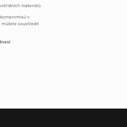
otřídních materiálů.
z kompromisů v
 můžete soustředit
dnes!
ne, CA 92606United States
pe S.L.UC
al Mas Blau 108820 El Prat del Llobregat Barcelona, SPAIN
t.com