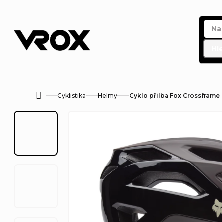
Přejít
na
obsah
Hl
Cyklistika
Helmy
Cyklo přilba Fox Crossframe 
Domů