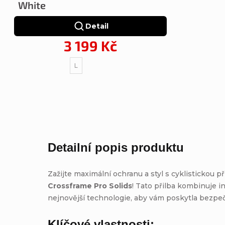
White
Detail
3 199 Kč
L
Detailní popis produktu
Zažijte maximální ochranu a styl s cyklistickou p
Crossframe Pro Solids
! Tato přilba kombinuje i
nejnovější technologie, aby vám poskytla bezpečí
Klíčové vlastnosti: