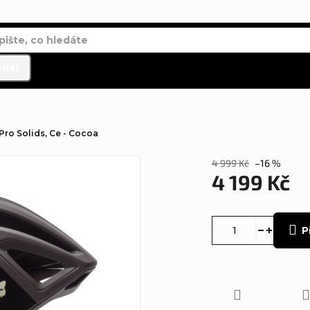
edat
Pro Solids, Ce - Cocoa
4 999 Kč
–16 %
4 199 Kč
Měrná
cena:
P