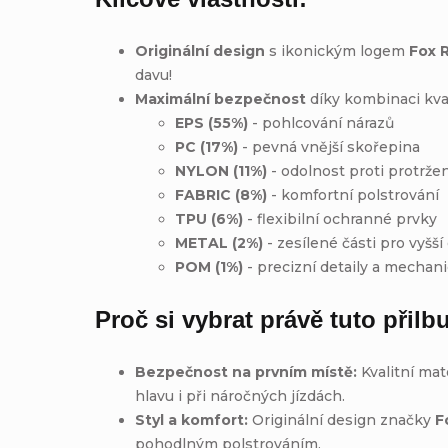
Originální design
s ikonickým logem
Fox 
davu!
Maximální bezpečnost
díky kombinaci kval
EPS (55%)
- pohlcování nárazů
PC (17%)
- pevná vnější skořepina
NYLON (11%)
- odolnost proti protržen
FABRIC (8%)
- komfortní polstrování
TPU (6%)
- flexibilní ochranné prvky
METAL (2%)
- zesílené části pro vyšší
POM (1%)
- precizní detaily a mechan
Proč si vybrat právě tuto přilb
Bezpečnost na prvním místě:
Kvalitní mate
hlavu i při náročných jízdách.
Styl a komfort:
Originální design značky
F
pohodlným polstrováním.