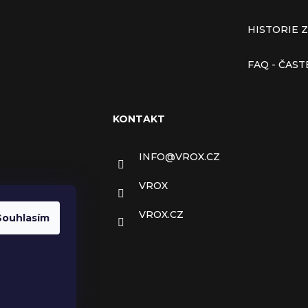
HISTORIE 
FAQ - ČAS
KONTAKT
INFO
@
VROX.CZ
VROX
VROX.CZ
Souhlasím