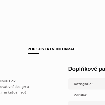
POPIS
OSTATNÍ INFORMACE
Doplňkové pa
řilbou
Fox
Kategorie
:
novativní design a
 na každé jízdě.
Záruka
: