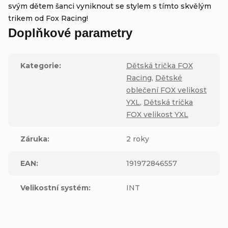
svým dětem šanci vyniknout se stylem s tímto skvělým
trikem od Fox Racing!
Doplňkové parametry
Kategorie
:
Dětská trička FOX
Racing
,
Dětské
oblečení FOX velikost
YXL
,
Dětská trička
FOX velikost YXL
Záruka
:
2 roky
EAN
:
191972846557
Velikostní systém
:
INT