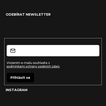
Z
á
ODEBÍRAT NEWSLETTER
p
a
Vložte svůj e-mail a my vám budeme zasílat informace o
nových produktech na našem e-shopu.
t
í
E-mail
Vložením e-mailu souhlasíte s
podmínkami ochrany osobních údajů
Přihlásit se
INSTAGRAM