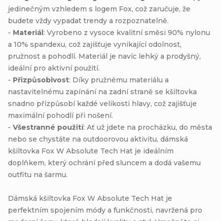
jedinečným vzhledem s logem Fox, což zaručuje, že
budete vždy vypadat trendy a rozpoznatelně.
-
Materiál
: Vyrobeno z vysoce kvalitní směsi 90% nylonu
a 10% spandexu, což zajišťuje vynikající odolnost,
pružnost a pohodlí. Materiál je navíc lehký a prodyšný,
ideální pro aktivní použití.
-
Přizpůsobivost
: Díky pružnému materiálu a
nastavitelnému zapínání na zadní straně se kšiltovka
snadno přizpůsobí každé velikosti hlavy, což zajišťuje
maximální pohodlí při nošení.
-
Všestranné použití
: Ať už jdete na procházku, do města
nebo se chystáte na outdoorovou aktivitu, dámská
kšiltovka Fox W Absolute Tech Hat je ideálním
doplňkem, který ochrání před sluncem a dodá vašemu
outfitu na šarmu.
Dámská kšiltovka Fox W Absolute Tech Hat je
perfektním spojením módy a funkčnosti, navržená pro