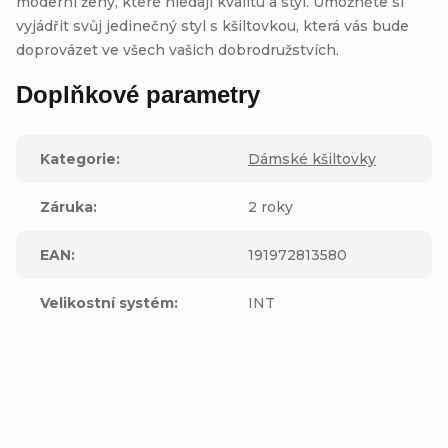
moderní ženy, které hledají kvalitu a styl. Umožněte si
vyjádřit svůj jedinečný styl s kšiltovkou, která vás bude
doprovázet ve všech vašich dobrodružstvích.
Doplňkové parametry
Kategorie
:
Dámské kšiltovky
Záruka
:
2 roky
EAN
:
191972813580
Velikostní systém
:
INT