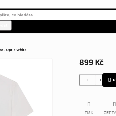
edat
ee - Optic White
899 Kč
Měrná
cena:
P
TISK
ZEPTA