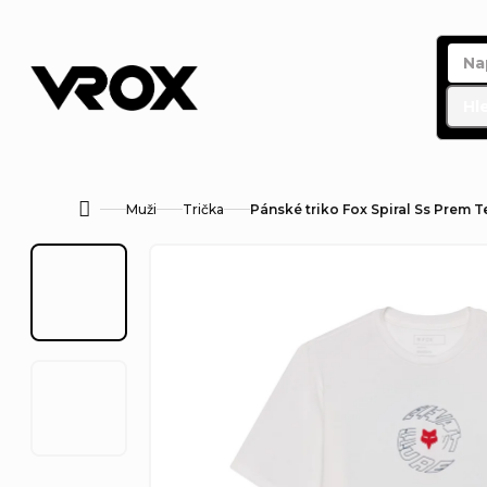
Přejít
na
obsah
Hl
Muži
Trička
Pánské triko Fox Spiral Ss Prem T
Domů