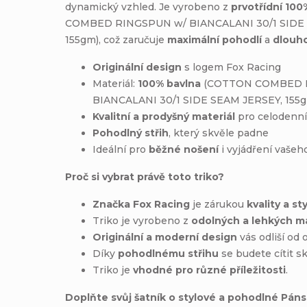
dynamický vzhled. Je vyrobeno z
prvotřídní 100
COMBED RINGSPUN w/ BIANCALANI 30/1 SIDE 
155gm), což zaručuje
maximální pohodlí
a
dlouho
Originální design
s logem Fox Racing
Materiál:
100% bavlna
(COTTON COMBED 
BIANCALANI 30/1 SIDE SEAM JERSEY, 155
Kvalitní a prodyšný materiál
pro celodenní
Pohodlný střih
, který skvěle padne
Ideální pro
běžné nošení
i vyjádření vašeho
Proč si vybrat právě toto triko?
Značka Fox Racing
je zárukou
kvality a st
Triko je vyrobeno z
odolných a lehkých ma
Originální a moderní design
vás odliší od 
Díky
pohodlnému střihu
se budete cítit s
Triko je
vhodné pro různé příležitosti
.
Doplňte svůj šatník o stylové a pohodlné Pánsk