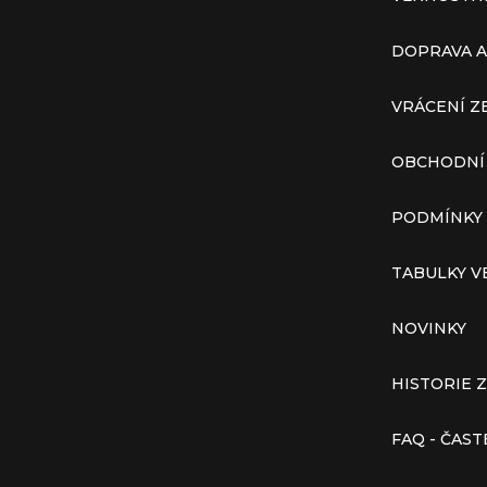
DOPRAVA A
VRÁCENÍ Z
OBCHODNÍ
PODMÍNKY
TABULKY V
NOVINKY
HISTORIE 
FAQ - ČAS