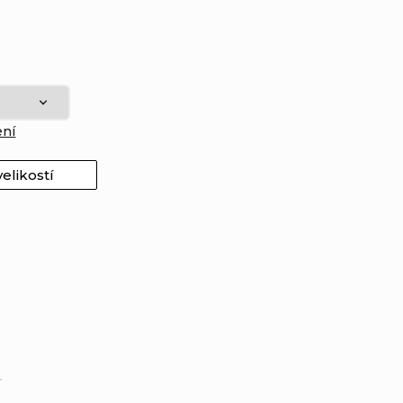
ení
elikostí