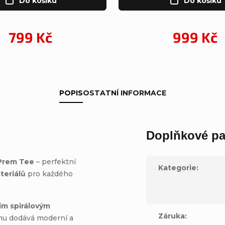
Do košíku
Do košíku
799 Kč
999 Kč
POPIS
OSTATNÍ INFORMACE
Doplňkové pa
 Prem Tee
– perfektní
Kategorie
:
teriálů
pro každého
ím spirálovým
Záruka
:
mu dodává moderní a