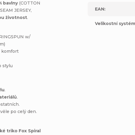
% bavlny
(COTTON
EAN
:
SEAM JERSEY,
u životnost
.
Velikostní systé
RINGSPUN w/
gm)
 komfort
 stylu
ylu
.
teriálů
.
ostatních.
kvěle po celý den.
é triko Fox Spiral