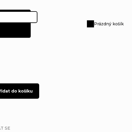
Prázdný košík
Nákupní
košík
řidat do košíku
T SE