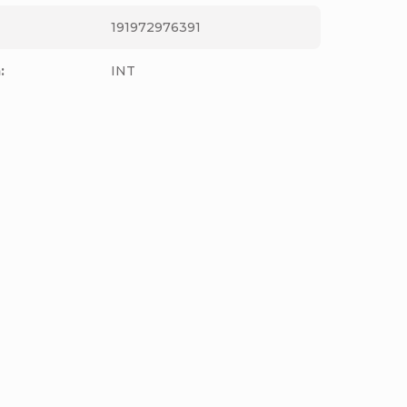
191972976391
m
:
INT