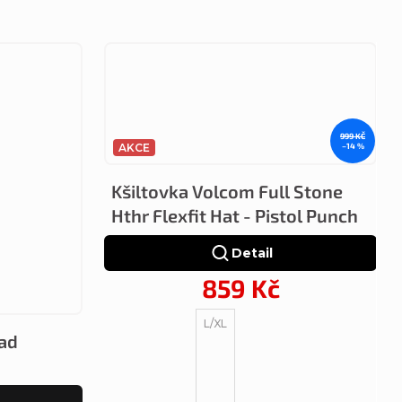
999 KČ
AKCE
–14 %
Kšiltovka Volcom Full Stone
Hthr Flexfit Hat - Pistol Punch
Detail
859 Kč
L/XL
ead